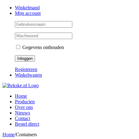
Skip
Facebook
Instagram
Twitter
Winkelmand
to
Mijn account
content
Gegevens onthouden
Registreren
Winkelwagen
Home
Producten
Over ons
Nieuws
Contact
Bestel direct
Home
/
Containers