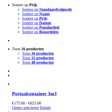
Sorteer op
Prijs
Sorteer op
Standaardvolgorde
Sorteer op
Naam
Sorteer op
Prijs
Sorteer op
Datum
Sorteer op
Populariteit
Sorteer op
Beoordelen
Toon
16 producten
Toon
16 producten
Toon
32 producten
Toon
48 producten
Portaalcontainer 3m3
Prijsklasse:
€
175.00
-
€
625.00
€175.00
Opties selecteren
Details
tot