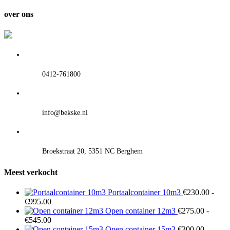
tot
€595.00
over ons
0412-761800
info@bekske.nl
Broekstraat 20, 5351 NC Berghem
Meest verkocht
Portaalcontainer 10m3
€
230.00
-
Prijsklasse:
€
995.00
€230.00
Open container 12m3
€
275.00
-
tot
Prijsklasse:
€
545.00
€995.00
€275.00
Open container 15m3
€
300.00
-