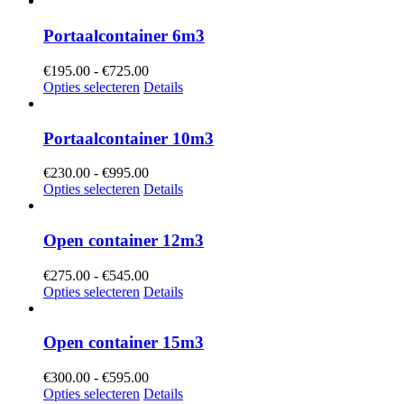
€625.00
Portaalcontainer 6m3
Prijsklasse:
€
195.00
-
€
725.00
€195.00
Opties selecteren
Details
tot
€725.00
Portaalcontainer 10m3
Prijsklasse:
€
230.00
-
€
995.00
€230.00
Opties selecteren
Details
tot
€995.00
Open container 12m3
Prijsklasse:
€
275.00
-
€
545.00
€275.00
Opties selecteren
Details
tot
€545.00
Open container 15m3
Prijsklasse:
€
300.00
-
€
595.00
€300.00
Opties selecteren
Details