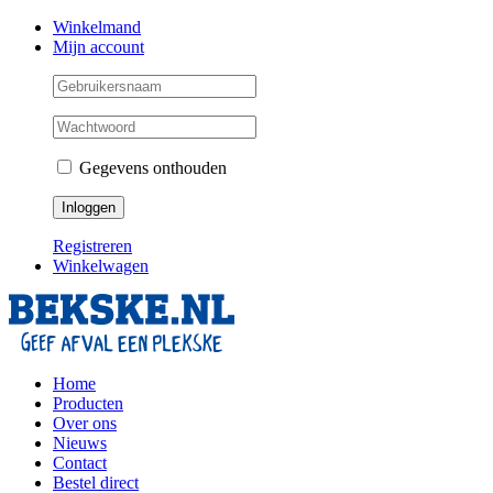
Skip
Facebook
Instagram
Twitter
Winkelmand
to
Mijn account
content
Gegevens onthouden
Registreren
Winkelwagen
Home
Producten
Over ons
Nieuws
Contact
Bestel direct