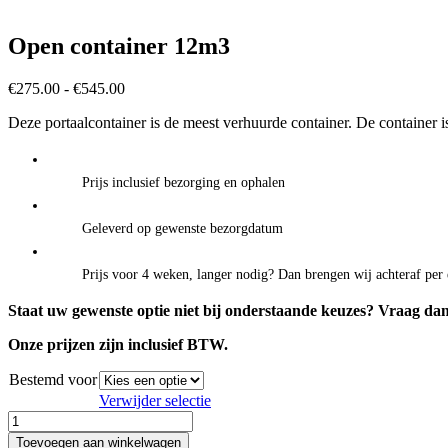
Open container 12m3
Prijsklasse:
€
275.00
-
€
545.00
€275.00
Deze portaalcontainer is de meest verhuurde container. De container i
tot
€545.00
Prijs inclusief bezorging en ophalen
Geleverd op gewenste bezorgdatum
Prijs voor 4 weken, langer nodig? Dan brengen wij achteraf per 
Staat uw gewenste optie niet bij onderstaande keuzes? Vraag dan 
Onze prijzen zijn inclusief BTW.
Bestemd voor
Verwijder selectie
Open
container
Toevoegen aan winkelwagen