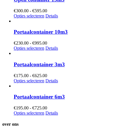
Prijsklasse:
€
300.00
-
€
595.00
€300.00
Opties selecteren
Details
tot
€595.00
Portaalcontainer 10m3
Prijsklasse:
€
230.00
-
€
995.00
€230.00
Opties selecteren
Details
tot
€995.00
Portaalcontainer 3m3
Prijsklasse:
€
175.00
-
€
625.00
€175.00
Opties selecteren
Details
tot
€625.00
Portaalcontainer 6m3
Prijsklasse:
€
195.00
-
€
725.00
€195.00
Opties selecteren
Details
tot
€725.00
over ons