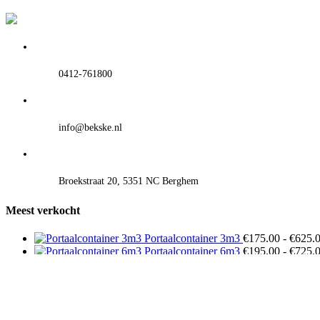
0412-761800
info@bekske.nl
Broekstraat 20, 5351 NC Berghem
Meest verkocht
Portaalcontainer 3m3
€
175.00
-
€
625.
Portaalcontainer 6m3
€
195.00
-
€
725.
Portaalcontainer 10m3
€
230.00
-
€
99
Pagina’s