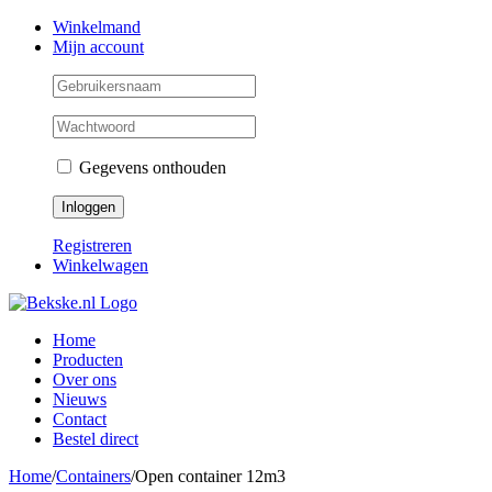
Skip
Facebook
Instagram
Twitter
Winkelmand
to
Mijn account
content
Gegevens onthouden
Registreren
Winkelwagen
Home
Producten
Over ons
Nieuws
Contact
Bestel direct
Home
/
Containers
/
Open container 12m3