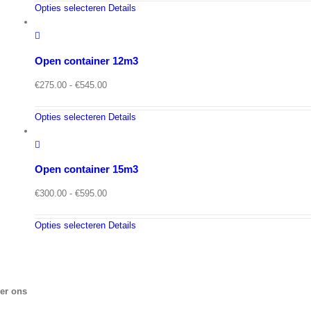
tot
Opties selecteren
Details
€995.00
Open container 12m3
Prijsklasse:
€
275.00
-
€
545.00
€275.00
tot
Opties selecteren
Details
€545.00
Open container 15m3
Prijsklasse:
€
300.00
-
€
595.00
€300.00
tot
Opties selecteren
Details
€595.00
er ons