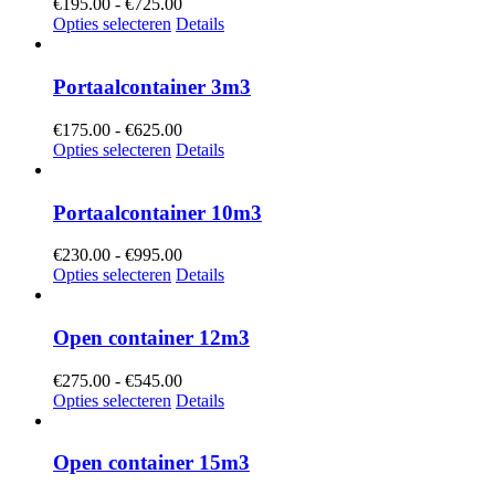
Prijsklasse:
€
195.00
-
€
725.00
€195.00
Opties selecteren
Details
tot
€725.00
Portaalcontainer 3m3
Prijsklasse:
€
175.00
-
€
625.00
€175.00
Opties selecteren
Details
tot
€625.00
Portaalcontainer 10m3
Prijsklasse:
€
230.00
-
€
995.00
€230.00
Opties selecteren
Details
tot
€995.00
Open container 12m3
Prijsklasse:
€
275.00
-
€
545.00
€275.00
Opties selecteren
Details
tot
€545.00
Open container 15m3