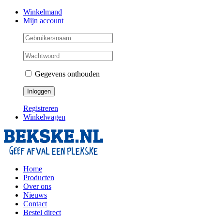
Skip
Facebook
Instagram
Twitter
Winkelmand
to
Mijn account
content
Gegevens onthouden
Registreren
Winkelwagen
Home
Producten
Over ons
Nieuws
Contact
Bestel direct