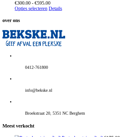
Prijsklasse:
€
300.00
-
€
595.00
€300.00
Opties selecteren
Details
tot
€595.00
over ons
0412-761800
info@bekske.nl
Broekstraat 20, 5351 NC Berghem
Meest verkocht