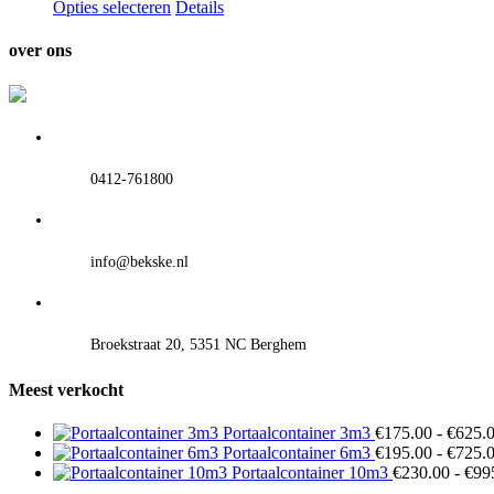
Opties selecteren
Details
over ons
0412-761800
info@bekske.nl
Broekstraat 20, 5351 NC Berghem
Meest verkocht
Portaalcontainer 3m3
€
175.00
-
€
625.
Portaalcontainer 6m3
€
195.00
-
€
725.
Portaalcontainer 10m3
€
230.00
-
€
99