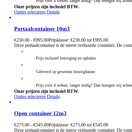
Prijs voor 4 weken, langer nodig? Dan brengen wij achter
Onze prijzen zijn inclusief BTW.
Opties selecteren
Details
Portaalcontainer 10m3
€
230.00
-
€
995.00
Prijsklasse: €230.00 tot €995.00
Deze portaalcontainer is de meest verhuurde container. De cont
Prijs inclusief bezorging en ophalen
Geleverd op gewenste bezorgdatum
Prijs voor 4 weken, langer nodig? Dan brengen wij achter
Onze prijzen zijn inclusief BTW.
Opties selecteren
Details
Open container 12m3
€
275.00
-
€
545.00
Prijsklasse: €275.00 tot €545.00
Deze portaalcontainer is de meest verhuurde container. De cont