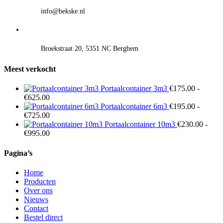
info@bekske.nl
Broekstraat 20, 5351 NC Berghem
Meest verkocht
Portaalcontainer 3m3
€
175.00
-
Prijsklasse:
€
625.00
€175.00
Portaalcontainer 6m3
€
195.00
-
tot
Prijsklasse:
€
725.00
€625.00
€195.00
Portaalcontainer 10m3
€
230.00
-
tot
Prijsklasse:
€
995.00
€725.00
€230.00
tot
Pagina’s
€995.00
Home
Producten
Over ons
Nieuws
Contact
Bestel direct