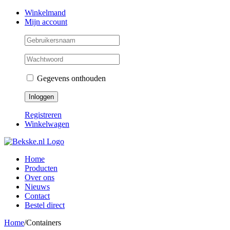
Skip
Facebook
Instagram
Twitter
Winkelmand
to
Mijn account
content
Gegevens onthouden
Registreren
Winkelwagen
Home
Producten
Over ons
Nieuws
Contact
Bestel direct
Home
/
Containers