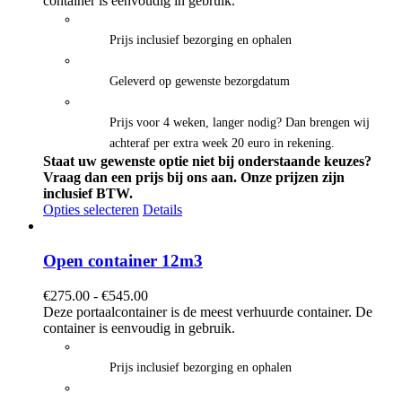
container is eenvoudig in gebruik.
€595.00
Prijs inclusief bezorging en ophalen
Geleverd op gewenste bezorgdatum
Prijs voor 4 weken, langer nodig? Dan brengen wij
achteraf per extra week 20 euro in rekening.
Staat uw gewenste optie niet bij onderstaande keuzes?
Vraag dan een prijs bij ons aan.
Onze prijzen zijn
inclusief BTW.
Opties selecteren
Details
Open container 12m3
Prijsklasse:
€
275.00
-
€
545.00
€275.00
Deze portaalcontainer is de meest verhuurde container. De
tot
container is eenvoudig in gebruik.
€545.00
Prijs inclusief bezorging en ophalen