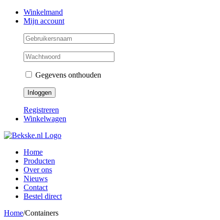
Skip
Facebook
Instagram
Twitter
Winkelmand
to
Mijn account
content
Gegevens onthouden
Registreren
Winkelwagen
Home
Producten
Over ons
Nieuws
Contact
Bestel direct
Home
/
Containers