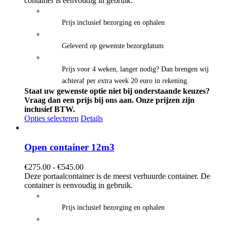
container is eenvoudig in gebruik.
€595.00
Prijs inclusief bezorging en ophalen
Geleverd op gewenste bezorgdatum
Prijs voor 4 weken, langer nodig? Dan brengen wij
achteraf per extra week 20 euro in rekening.
Staat uw gewenste optie niet bij onderstaande keuzes?
Vraag dan een prijs bij ons aan.
Onze prijzen zijn
inclusief BTW.
Opties selecteren
Details
Open container 12m3
Prijsklasse:
€
275.00
-
€
545.00
€275.00
Deze portaalcontainer is de meest verhuurde container. De
tot
container is eenvoudig in gebruik.
€545.00
Prijs inclusief bezorging en ophalen