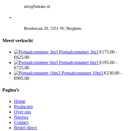
info@bekske.nl
Broekstraat 20, 5351 NC Berghem
Meest verkocht
Portaalcontainer 3m3
€
175.00
-
Prijsklasse:
€
625.00
€175.00
Portaalcontainer 6m3
€
195.00
-
tot
Prijsklasse:
€
725.00
€625.00
€195.00
Portaalcontainer 10m3
€
230.00
-
tot
Prijsklasse:
€
995.00
€725.00
€230.00
tot
Pagina’s
€995.00
Home
Producten
Over ons
Nieuws
Contact
Bestel direct