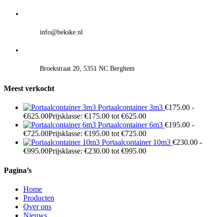
info@bekske.nl
Broekstraat 20, 5351 NC Berghem
Meest verkocht
Portaalcontainer 3m3
€
175.00
-
€
625.00
Prijsklasse: €175.00 tot €625.00
Portaalcontainer 6m3
€
195.00
-
€
725.00
Prijsklasse: €195.00 tot €725.00
Portaalcontainer 10m3
€
230.00
-
€
995.00
Prijsklasse: €230.00 tot €995.00
Pagina’s
Home
Producten
Over ons
Nieuws