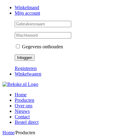
Skip
Facebook
Instagram
Twitter
Winkelmand
to
Mijn account
content
Gegevens onthouden
Registreren
Winkelwagen
Home
Producten
Over ons
Nieuws
Contact
Bestel direct
Home
/
Producten