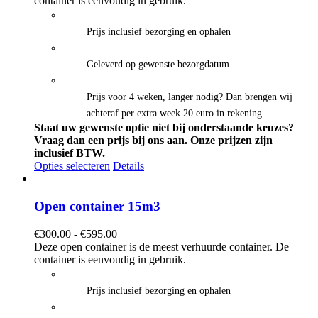
container is eenvoudig in gebruik.
€545.00
Prijs inclusief bezorging en ophalen
Geleverd op gewenste bezorgdatum
Prijs voor 4 weken, langer nodig? Dan brengen wij
achteraf per extra week 20 euro in rekening.
Staat uw gewenste optie niet bij onderstaande keuzes?
Vraag dan een prijs bij ons aan.
Onze prijzen zijn
inclusief BTW.
Opties selecteren
Details
Open container 15m3
Prijsklasse:
€
300.00
-
€
595.00
€300.00
Deze open container is de meest verhuurde container. De
tot
container is eenvoudig in gebruik.
€595.00
Prijs inclusief bezorging en ophalen