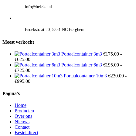
info@bekske.nl
Broekstraat 20, 5351 NC Berghem
Meest verkocht
Portaalcontainer 3m3
€
175.00
-
Prijsklasse:
€
625.00
€175.00
Portaalcontainer 6m3
€
195.00
-
tot
Prijsklasse:
€
725.00
€625.00
€195.00
Portaalcontainer 10m3
€
230.00
-
tot
Prijsklasse:
€
995.00
€725.00
€230.00
tot
Pagina’s
€995.00
Home
Producten
Over ons
Nieuws
Contact
Bestel direct