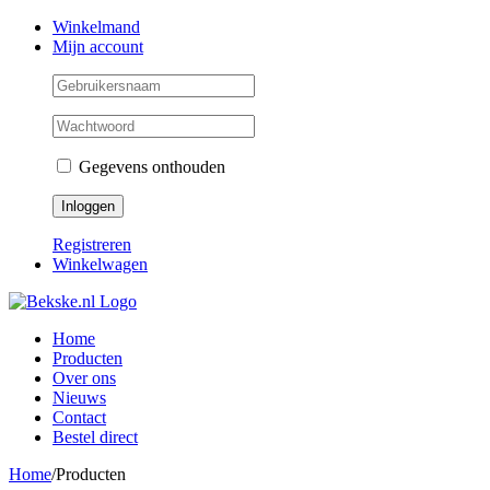
Skip
Facebook
Instagram
Twitter
Winkelmand
to
Mijn account
content
Gegevens onthouden
Registreren
Winkelwagen
Home
Producten
Over ons
Nieuws
Contact
Bestel direct
Home
/
Producten