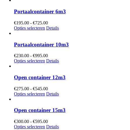
€625.00
Portaalcontainer 6m3
Prijsklasse:
€
195.00
-
€
725.00
€195.00
Opties selecteren
Details
tot
€725.00
Portaalcontainer 10m3
Prijsklasse:
€
230.00
-
€
995.00
€230.00
Opties selecteren
Details
tot
€995.00
Open container 12m3
Prijsklasse:
€
275.00
-
€
545.00
€275.00
Opties selecteren
Details
tot
€545.00
Open container 15m3
Prijsklasse:
€
300.00
-
€
595.00
€300.00
Opties selecteren
Details