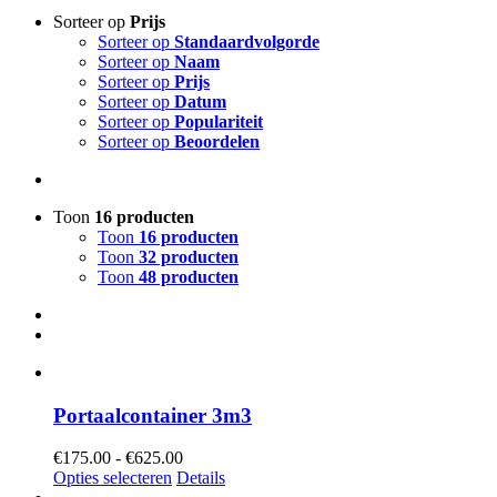
Sorteer op
Prijs
Sorteer op
Standaardvolgorde
Sorteer op
Naam
Sorteer op
Prijs
Sorteer op
Datum
Sorteer op
Populariteit
Sorteer op
Beoordelen
Toon
16 producten
Toon
16 producten
Toon
32 producten
Toon
48 producten
Portaalcontainer 3m3
Prijsklasse:
€
175.00
-
€
625.00
€175.00
Opties selecteren
Details
tot