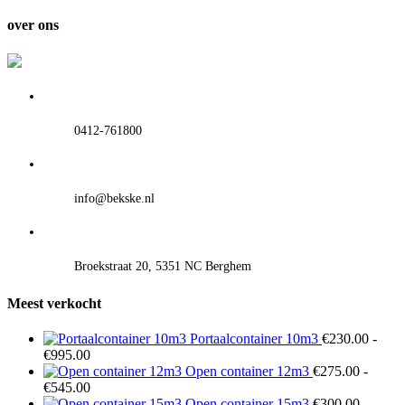
tot
€595.00
over ons
0412-761800
info@bekske.nl
Broekstraat 20, 5351 NC Berghem
Meest verkocht
Portaalcontainer 10m3
€
230.00
-
Prijsklasse:
€
995.00
€230.00
Open container 12m3
€
275.00
-
tot
Prijsklasse:
€
545.00
€995.00
€275.00
Open container 15m3
€
300.00
-