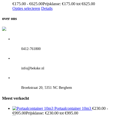
€
175.00
-
€
625.00
Prijsklasse: €175.00 tot €625.00
Opties selecteren
Details
over ons
0412-761800
info@bekske.nl
Broekstraat 20, 5351 NC Berghem
Meest verkocht
Portaalcontainer 10m3
€
230.00
-
€
995.00
Prijsklasse: €230.00 tot €995.00