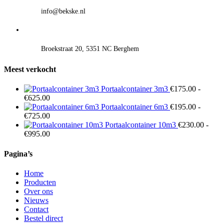
info@bekske.nl
Broekstraat 20, 5351 NC Berghem
Meest verkocht
Portaalcontainer 3m3
€
175.00
-
Prijsklasse:
€
625.00
€175.00
Portaalcontainer 6m3
€
195.00
-
tot
Prijsklasse:
€
725.00
€625.00
€195.00
Portaalcontainer 10m3
€
230.00
-
tot
Prijsklasse:
€
995.00
€725.00
€230.00
tot
Pagina’s
€995.00
Home
Producten
Over ons
Nieuws
Contact
Bestel direct