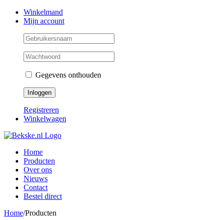
Skip
Facebook
Instagram
Twitter
Winkelmand
to
Mijn account
content
Gegevens onthouden
Registreren
Winkelwagen
Home
Producten
Over ons
Nieuws
Contact
Bestel direct
Home
/
Producten