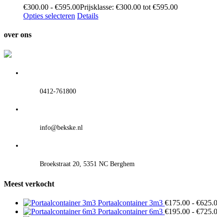
€
300.00
-
€
595.00
Prijsklasse: €300.00 tot €595.00
Opties selecteren
Details
over ons
0412-761800
info@bekske.nl
Broekstraat 20, 5351 NC Berghem
Meest verkocht
Portaalcontainer 3m3
€
175.00
-
€
625.
Portaalcontainer 6m3
€
195.00
-
€
725.