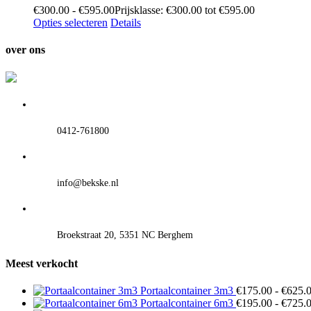
€
300.00
-
€
595.00
Prijsklasse: €300.00 tot €595.00
Opties selecteren
Details
over ons
0412-761800
info@bekske.nl
Broekstraat 20, 5351 NC Berghem
Meest verkocht
Portaalcontainer 3m3
€
175.00
-
€
625.
Portaalcontainer 6m3
€
195.00
-
€
725.