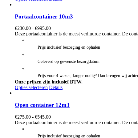
Portaalcontainer 10m3
Prijsklasse:
€
230.00
-
€
995.00
€230.00
Deze portaalcontainer is de meest verhuurde container. De cont
tot
€995.00
Prijs inclusief bezorging en ophalen
Geleverd op gewenste bezorgdatum
Prijs voor 4 weken, langer nodig? Dan brengen wij achter
Onze prijzen zijn inclusief BTW.
Opties selecteren
Details
Open container 12m3
Prijsklasse:
€
275.00
-
€
545.00
€275.00
Deze portaalcontainer is de meest verhuurde container. De cont
tot
€545.00
Prijs inclusief bezorging en ophalen