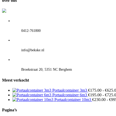
over ons
0412-761800
info@bekske.nl
Broekstraat 20, 5351 NC Berghem
Meest verkocht
Portaalcontainer 3m3
€
175.00
-
€
625.
Portaalcontainer 6m3
€
195.00
-
€
725.
Portaalcontainer 10m3
€
230.00
-
€
99
Pagina’s