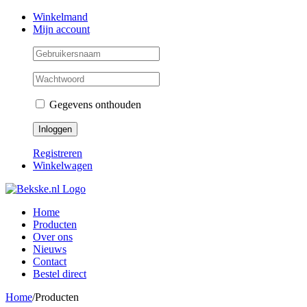
Skip
Facebook
Instagram
Twitter
Winkelmand
to
Mijn account
content
Gegevens onthouden
Registreren
Winkelwagen
Home
Producten
Over ons
Nieuws
Contact
Bestel direct
Home
/
Producten