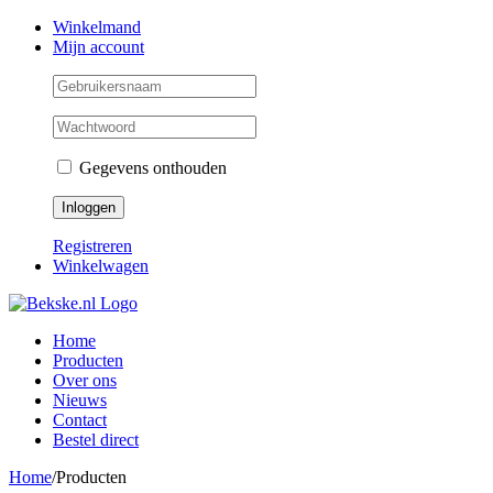
Skip
Facebook
Instagram
Twitter
Winkelmand
to
Mijn account
content
Gegevens onthouden
Registreren
Winkelwagen
Home
Producten
Over ons
Nieuws
Contact
Bestel direct
Home
/
Producten