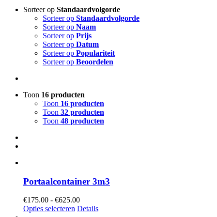
Sorteer op
Standaardvolgorde
Sorteer op
Standaardvolgorde
Sorteer op
Naam
Sorteer op
Prijs
Sorteer op
Datum
Sorteer op
Populariteit
Sorteer op
Beoordelen
Toon
16 producten
Toon
16 producten
Toon
32 producten
Toon
48 producten
Portaalcontainer 3m3
Prijsklasse:
€
175.00
-
€
625.00
€175.00
Opties selecteren
Details
tot