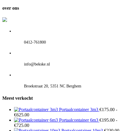
tot
€595.00
over ons
0412-761800
info@bekske.nl
Broekstraat 20, 5351 NC Berghem
Meest verkocht
Portaalcontainer 3m3
€
175.00
-
Prijsklasse:
€
625.00
€175.00
Portaalcontainer 6m3
€
195.00
-
tot
Prijsklasse:
€
725.00
€625.00
€195.00
Portaalcontainer 10m3
€
230.00
-