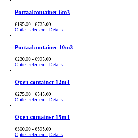
€625.00
Portaalcontainer 6m3
Prijsklasse:
€
195.00
-
€
725.00
€195.00
Opties selecteren
Details
tot
€725.00
Portaalcontainer 10m3
Prijsklasse:
€
230.00
-
€
995.00
€230.00
Opties selecteren
Details
tot
€995.00
Open container 12m3
Prijsklasse:
€
275.00
-
€
545.00
€275.00
Opties selecteren
Details
tot
€545.00
Open container 15m3
Prijsklasse:
€
300.00
-
€
595.00
€300.00
Opties selecteren
Details