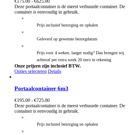
Prijsklasse:
€
175.00
-
€
625.00
€175.00
Deze portaalcontainer is de meest verhuurde container. De
tot
container is eenvoudig in gebruik.
€625.00
Prijs inclusief bezorging en ophalen
Geleverd op gewenste bezorgdatum
Prijs voor 4 weken, langer nodig? Dan brengen wij
achteraf per extra week 20 euro in rekening.
Onze prijzen zijn inclusief BTW.
Opties selecteren
Details
Portaalcontainer 6m3
Prijsklasse:
€
195.00
-
€
725.00
€195.00
Deze portaalcontainer is de meest verhuurde container. De
tot
container is eenvoudig in gebruik.
€725.00
Prijs inclusief bezorging en ophalen