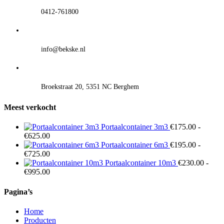
0412-761800
info@bekske.nl
Broekstraat 20, 5351 NC Berghem
Meest verkocht
Portaalcontainer 3m3
€
175.00
-
Prijsklasse:
€
625.00
€175.00
Portaalcontainer 6m3
€
195.00
-
tot
Prijsklasse:
€
725.00
€625.00
€195.00
Portaalcontainer 10m3
€
230.00
-
tot
Prijsklasse:
€
995.00
€725.00
€230.00
tot
Pagina’s
€995.00
Home
Producten