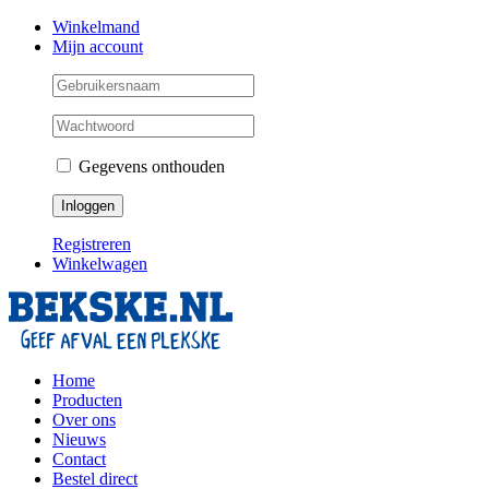
Skip
Facebook
Instagram
Twitter
Winkelmand
to
Mijn account
content
Gegevens onthouden
Registreren
Winkelwagen
Home
Producten
Over ons
Nieuws
Contact
Bestel direct