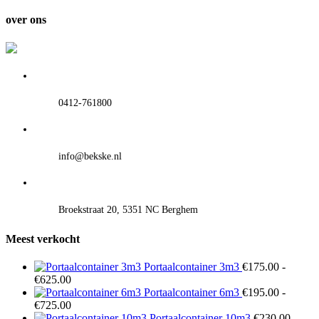
tot
€545.00
over ons
0412-761800
info@bekske.nl
Broekstraat 20, 5351 NC Berghem
Meest verkocht
Portaalcontainer 3m3
€
175.00
-
Prijsklasse:
€
625.00
€175.00
Portaalcontainer 6m3
€
195.00
-
tot
Prijsklasse:
€
725.00
€625.00
€195.00
Portaalcontainer 10m3
€
230.00
-