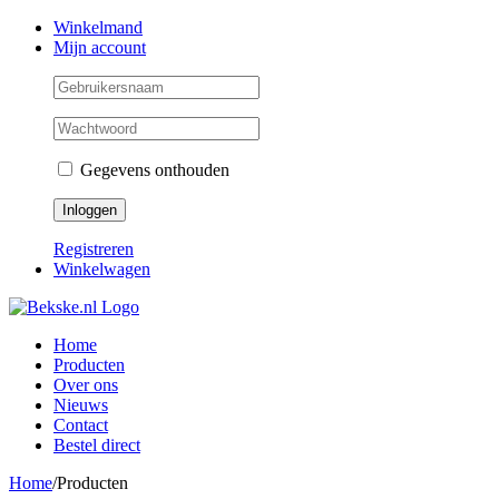
Skip
Facebook
Instagram
Twitter
Winkelmand
to
Mijn account
content
Gegevens onthouden
Registreren
Winkelwagen
Home
Producten
Over ons
Nieuws
Contact
Bestel direct
Home
/
Producten