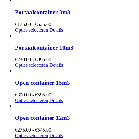
€725.00
Portaalcontainer 3m3
Prijsklasse:
€
175.00
-
€
625.00
€175.00
Opties selecteren
Details
tot
€625.00
Portaalcontainer 10m3
Prijsklasse:
€
230.00
-
€
995.00
€230.00
Opties selecteren
Details
tot
€995.00
Open container 15m3
Prijsklasse:
€
300.00
-
€
595.00
€300.00
Opties selecteren
Details
tot
€595.00
Open container 12m3
Prijsklasse:
€
275.00
-
€
545.00
€275.00
Opties selecteren
Details