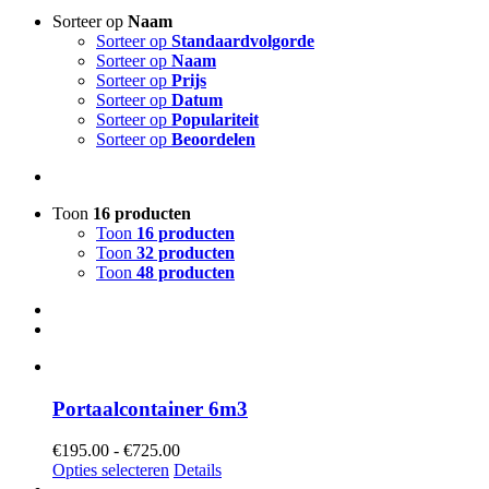
Sorteer op
Naam
Sorteer op
Standaardvolgorde
Sorteer op
Naam
Sorteer op
Prijs
Sorteer op
Datum
Sorteer op
Populariteit
Sorteer op
Beoordelen
Toon
16 producten
Toon
16 producten
Toon
32 producten
Toon
48 producten
Portaalcontainer 6m3
Prijsklasse:
€
195.00
-
€
725.00
€195.00
Opties selecteren
Details
tot