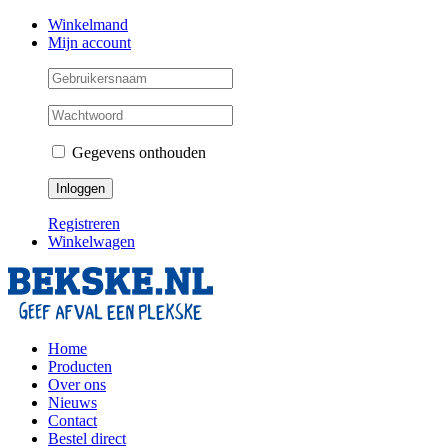
Skip
Facebook
Instagram
Twitter
Winkelmand
to
Mijn account
content
Gegevens onthouden
Registreren
Winkelwagen
Home
Producten
Over ons
Nieuws
Contact
Bestel direct