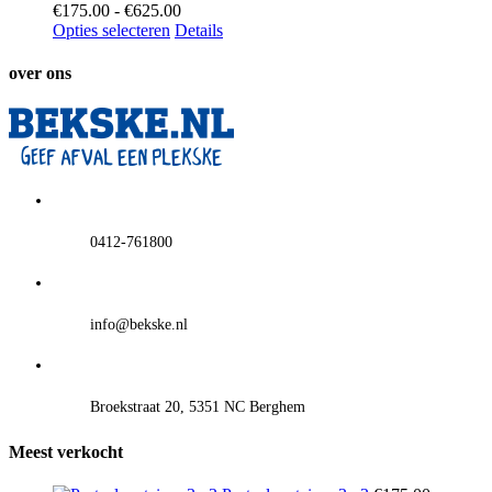
Prijsklasse:
€
175.00
-
€
625.00
€175.00
Opties selecteren
Details
tot
€625.00
over ons
0412-761800
info@bekske.nl
Broekstraat 20, 5351 NC Berghem
Meest verkocht