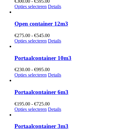
Prijsklasse:
€
300.00
-
€
595.00
€300.00
Opties selecteren
Details
tot
€595.00
Open container 12m3
Prijsklasse:
€
275.00
-
€
545.00
€275.00
Opties selecteren
Details
tot
€545.00
Portaalcontainer 10m3
Prijsklasse:
€
230.00
-
€
995.00
€230.00
Opties selecteren
Details
tot
€995.00
Portaalcontainer 6m3
Prijsklasse:
€
195.00
-
€
725.00
€195.00
Opties selecteren
Details
tot
€725.00
Portaalcontainer 3m3