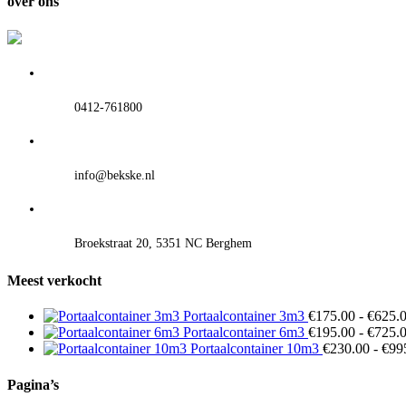
over ons
0412-761800
info@bekske.nl
Broekstraat 20, 5351 NC Berghem
Meest verkocht
Portaalcontainer 3m3
€
175.00
-
€
625.
Portaalcontainer 6m3
€
195.00
-
€
725.
Portaalcontainer 10m3
€
230.00
-
€
99
Pagina’s