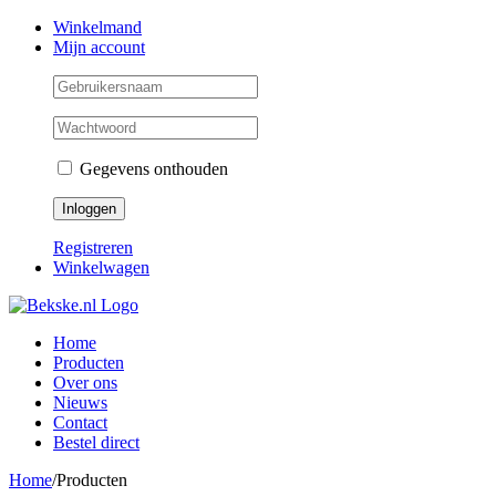
Skip
Facebook
Instagram
Twitter
Winkelmand
to
Mijn account
content
Gegevens onthouden
Registreren
Winkelwagen
Home
Producten
Over ons
Nieuws
Contact
Bestel direct
Home
/
Producten