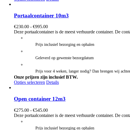
Portaalcontainer 10m3
Prijsklasse:
€
230.00
-
€
995.00
€230.00
Deze portaalcontainer is de meest verhuurde container. De cont
tot
€995.00
Prijs inclusief bezorging en ophalen
Geleverd op gewenste bezorgdatum
Prijs voor 4 weken, langer nodig? Dan brengen wij achter
Onze prijzen zijn inclusief BTW.
Opties selecteren
Details
Open container 12m3
Prijsklasse:
€
275.00
-
€
545.00
€275.00
Deze portaalcontainer is de meest verhuurde container. De cont
tot
€545.00
Prijs inclusief bezorging en ophalen