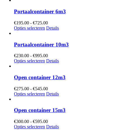
€625.00
Portaalcontainer 6m3
Prijsklasse:
€
195.00
-
€
725.00
€195.00
Opties selecteren
Details
tot
€725.00
Portaalcontainer 10m3
Prijsklasse:
€
230.00
-
€
995.00
€230.00
Opties selecteren
Details
tot
€995.00
Open container 12m3
Prijsklasse:
€
275.00
-
€
545.00
€275.00
Opties selecteren
Details
tot
€545.00
Open container 15m3
Prijsklasse:
€
300.00
-
€
595.00
€300.00
Opties selecteren
Details