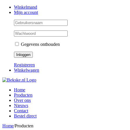
Skip
Facebook
Instagram
Twitter
Winkelmand
to
Mijn account
content
Gegevens onthouden
Registreren
Winkelwagen
Home
Producten
Over ons
Nieuws
Contact
Bestel direct
Home
/
Producten