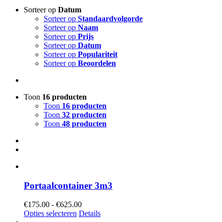
Sorteer op
Datum
Sorteer op
Standaardvolgorde
Sorteer op
Naam
Sorteer op
Prijs
Sorteer op
Datum
Sorteer op
Populariteit
Sorteer op
Beoordelen
Toon
16 producten
Toon
16 producten
Toon
32 producten
Toon
48 producten
Portaalcontainer 3m3
Prijsklasse:
€
175.00
-
€
625.00
€175.00
Opties selecteren
Details
tot