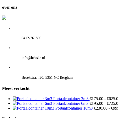
tot
€595.00
over ons
0412-761800
info@bekske.nl
Broekstraat 20, 5351 NC Berghem
Meest verkocht
Portaalcontainer 3m3
€
175.00
-
€
625.
Portaalcontainer 6m3
€
195.00
-
€
725.
Portaalcontainer 10m3
€
230.00
-
€
99