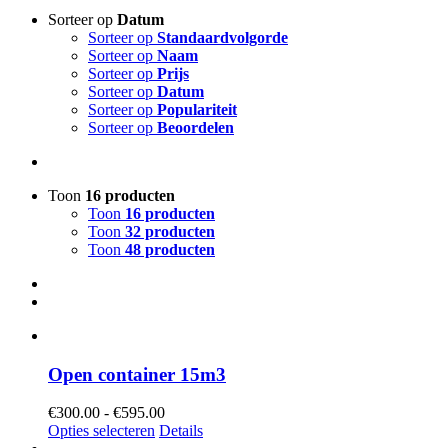
Sorteer op
Datum
Sorteer op
Standaardvolgorde
Sorteer op
Naam
Sorteer op
Prijs
Sorteer op
Datum
Sorteer op
Populariteit
Sorteer op
Beoordelen
Toon
16 producten
Toon
16 producten
Toon
32 producten
Toon
48 producten
Open container 15m3
Prijsklasse:
€
300.00
-
€
595.00
€300.00
Opties selecteren
Details
tot