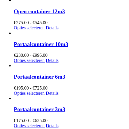
€595.00
Open container 12m3
Prijsklasse:
€
275.00
-
€
545.00
€275.00
Opties selecteren
Details
tot
€545.00
Portaalcontainer 10m3
Prijsklasse:
€
230.00
-
€
995.00
€230.00
Opties selecteren
Details
tot
€995.00
Portaalcontainer 6m3
Prijsklasse:
€
195.00
-
€
725.00
€195.00
Opties selecteren
Details
tot
€725.00
Portaalcontainer 3m3
Prijsklasse:
€
175.00
-
€
625.00
€175.00
Opties selecteren
Details