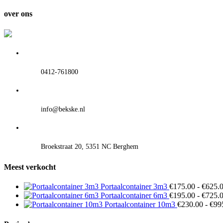
tot
€625.00
over ons
0412-761800
info@bekske.nl
Broekstraat 20, 5351 NC Berghem
Meest verkocht
Portaalcontainer 3m3
€
175.00
-
€
625.
Portaalcontainer 6m3
€
195.00
-
€
725.
Portaalcontainer 10m3
€
230.00
-
€
99