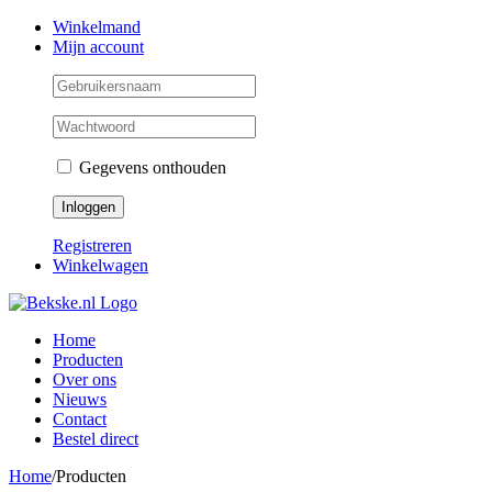
Skip
Facebook
Instagram
Twitter
Winkelmand
to
Mijn account
content
Gegevens onthouden
Registreren
Winkelwagen
Home
Producten
Over ons
Nieuws
Contact
Bestel direct
Home
/
Producten