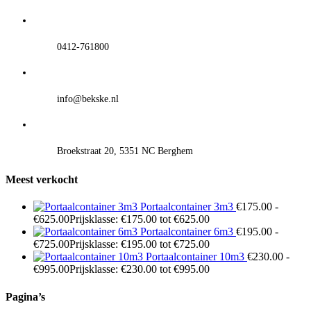
0412-761800
info@bekske.nl
Broekstraat 20, 5351 NC Berghem
Meest verkocht
Portaalcontainer 3m3
€
175.00
-
€
625.00
Prijsklasse: €175.00 tot €625.00
Portaalcontainer 6m3
€
195.00
-
€
725.00
Prijsklasse: €195.00 tot €725.00
Portaalcontainer 10m3
€
230.00
-
€
995.00
Prijsklasse: €230.00 tot €995.00
Pagina’s