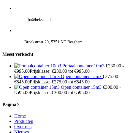
info@bekske.nl
Broekstraat 20, 5351 NC Berghem
Meest verkocht
Portaalcontainer 10m3
€
230.00
-
€
995.00
Prijsklasse: €230.00 tot €995.00
Open container 12m3
€
275.00
-
€
545.00
Prijsklasse: €275.00 tot €545.00
Open container 15m3
€
300.00
-
€
595.00
Prijsklasse: €300.00 tot €595.00
Pagina’s
Home
Producten
Over ons
Nieuws