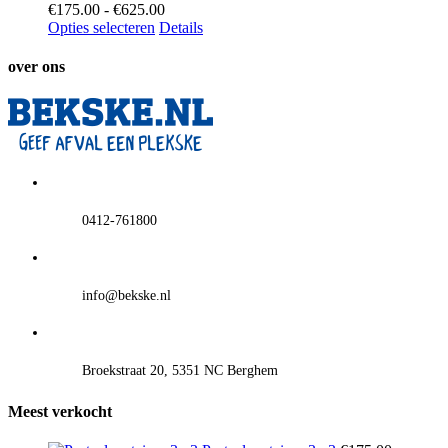
Prijsklasse:
€
175.00
-
€
625.00
€175.00
Opties selecteren
Details
tot
€625.00
over ons
0412-761800
info@bekske.nl
Broekstraat 20, 5351 NC Berghem
Meest verkocht