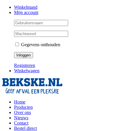
Skip
Facebook
Instagram
Twitter
Winkelmand
to
Mijn account
content
Gegevens onthouden
Registreren
Winkelwagen
Home
Producten
Over ons
Nieuws
Contact
Bestel direct