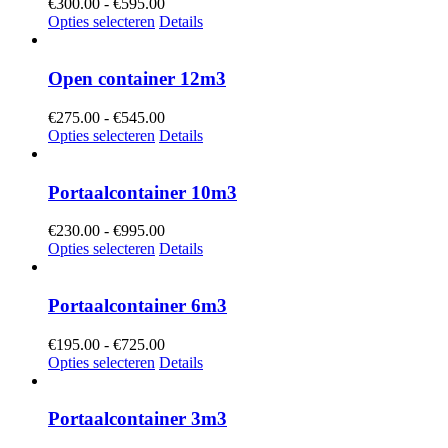
Prijsklasse:
€
300.00
-
€
595.00
€300.00
Opties selecteren
Details
tot
€595.00
Open container 12m3
Prijsklasse:
€
275.00
-
€
545.00
€275.00
Opties selecteren
Details
tot
€545.00
Portaalcontainer 10m3
Prijsklasse:
€
230.00
-
€
995.00
€230.00
Opties selecteren
Details
tot
€995.00
Portaalcontainer 6m3
Prijsklasse:
€
195.00
-
€
725.00
€195.00
Opties selecteren
Details
tot
€725.00
Portaalcontainer 3m3