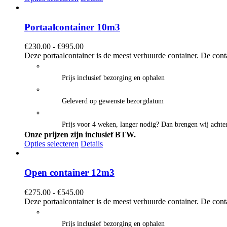
Portaalcontainer 10m3
Prijsklasse:
€
230.00
-
€
995.00
€230.00
Deze portaalcontainer is de meest verhuurde container. De cont
tot
€995.00
Prijs inclusief bezorging en ophalen
Geleverd op gewenste bezorgdatum
Prijs voor 4 weken, langer nodig? Dan brengen wij achter
Onze prijzen zijn inclusief BTW.
Opties selecteren
Details
Open container 12m3
Prijsklasse:
€
275.00
-
€
545.00
€275.00
Deze portaalcontainer is de meest verhuurde container. De cont
tot
€545.00
Prijs inclusief bezorging en ophalen