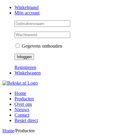
Skip
Facebook
Instagram
Twitter
Winkelmand
to
Mijn account
content
Gegevens onthouden
Registreren
Winkelwagen
Home
Producten
Over ons
Nieuws
Contact
Bestel direct
Home
/
Producten