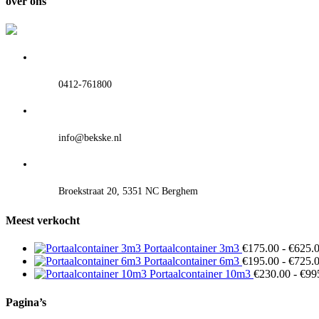
over ons
0412-761800
info@bekske.nl
Broekstraat 20, 5351 NC Berghem
Meest verkocht
Portaalcontainer 3m3
€
175.00
-
€
625.
Portaalcontainer 6m3
€
195.00
-
€
725.
Portaalcontainer 10m3
€
230.00
-
€
99
Pagina’s