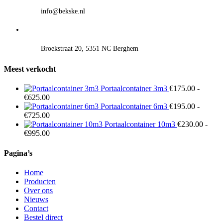
info@bekske.nl
Broekstraat 20, 5351 NC Berghem
Meest verkocht
Portaalcontainer 3m3
€
175.00
-
Prijsklasse:
€
625.00
€175.00
Portaalcontainer 6m3
€
195.00
-
tot
Prijsklasse:
€
725.00
€625.00
€195.00
Portaalcontainer 10m3
€
230.00
-
tot
Prijsklasse:
€
995.00
€725.00
€230.00
tot
Pagina’s
€995.00
Home
Producten
Over ons
Nieuws
Contact
Bestel direct