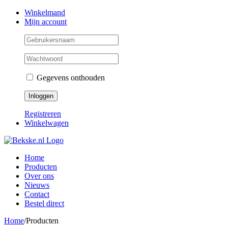
Skip
Facebook
Instagram
Twitter
Winkelmand
to
Mijn account
content
Gegevens onthouden
Registreren
Winkelwagen
Home
Producten
Over ons
Nieuws
Contact
Bestel direct
Home
/
Producten