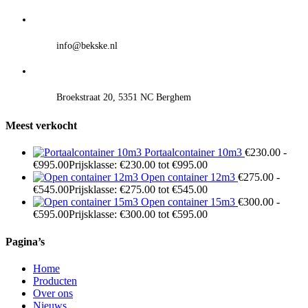
info@bekske.nl
Broekstraat 20, 5351 NC Berghem
Meest verkocht
Portaalcontainer 10m3
€
230.00
-
€
995.00
Prijsklasse: €230.00 tot €995.00
Open container 12m3
€
275.00
-
€
545.00
Prijsklasse: €275.00 tot €545.00
Open container 15m3
€
300.00
-
€
595.00
Prijsklasse: €300.00 tot €595.00
Pagina’s
Home
Producten
Over ons
Nieuws