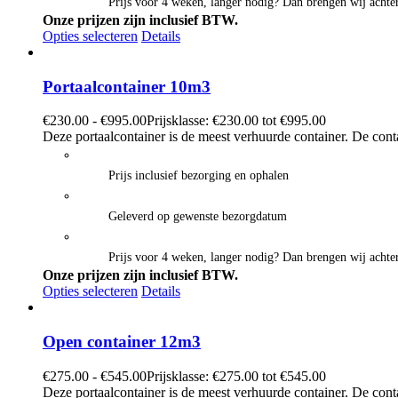
Prijs voor 4 weken, langer nodig? Dan brengen wij achter
Onze prijzen zijn inclusief BTW.
Opties selecteren
Details
Portaalcontainer 10m3
€
230.00
-
€
995.00
Prijsklasse: €230.00 tot €995.00
Deze portaalcontainer is de meest verhuurde container. De cont
Prijs inclusief bezorging en ophalen
Geleverd op gewenste bezorgdatum
Prijs voor 4 weken, langer nodig? Dan brengen wij achter
Onze prijzen zijn inclusief BTW.
Opties selecteren
Details
Open container 12m3
€
275.00
-
€
545.00
Prijsklasse: €275.00 tot €545.00
Deze portaalcontainer is de meest verhuurde container. De cont