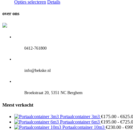
Opties selecteren
Details
over ons
0412-761800
info@bekske.nl
Broekstraat 20, 5351 NC Berghem
Meest verkocht
Portaalcontainer 3m3
€
175.00
-
€
625.
Portaalcontainer 6m3
€
195.00
-
€
725.
Portaalcontainer 10m3
€
230.00
-
€
99